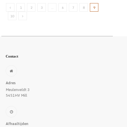
1
2
3
…
6
7
8
9
10
Contact
Adres
Meulenveldt 3
5451HV Mill
Afhaaltijden