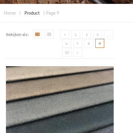
Home
|
Product
| Page 9
Bekijken als:
1
2
3
…
6
7
8
9
10