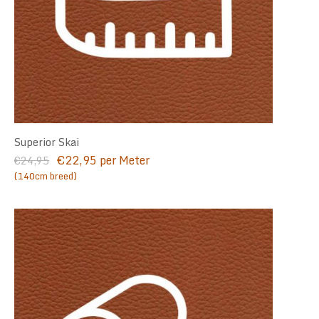
Superior Skai
Oorspronkelijke
Huidige
€
22,95
per Meter
€
24,95
prijs
prijs
(140cm breed)
was:
is:
€24,95.
€22,95.