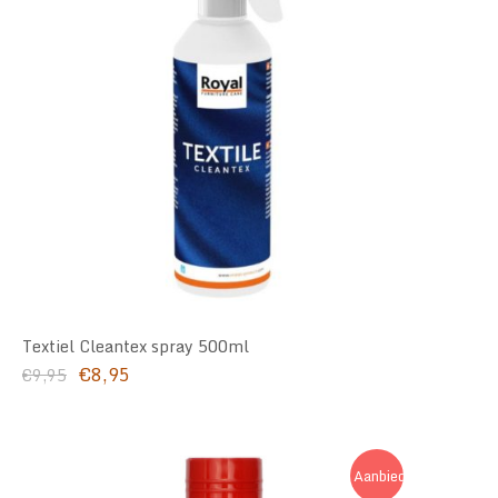
Textiel Cleantex spray 500ml
Oorspronkelijke
Huidige
€
8,95
€
9,95
prijs
prijs
was:
is:
€9,95.
€8,95.
Aanbieding!