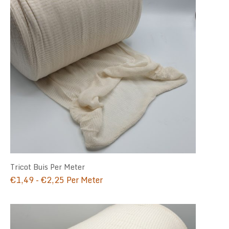
Tricot Buis Per Meter
Prijsklasse:
€
1,49
-
€
2,25
Per Meter
€1,49
tot
€2,25