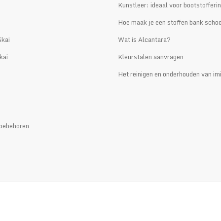
i
Kunstleer: ideaal voor bootstofferi
Hoe maak je een stoffen bank scho
kai
Wat is Alcantara?
kai
Kleurstalen aanvragen
Het reinigen en onderhouden van imi
oebehoren