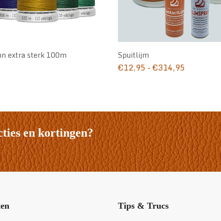
n extra sterk 100m
Spuitlijm
Prijsklass
€
12,95
-
€
314,95
€12,95
tot
€314,95
cties en kortingen?
ten
Tips & Trucs