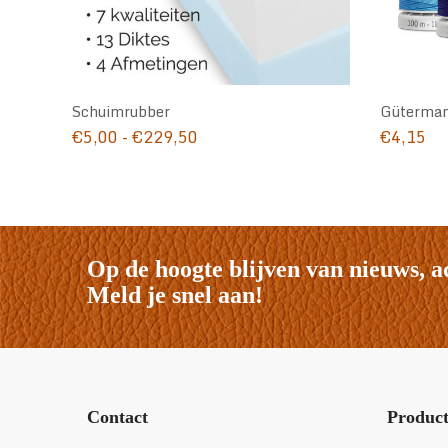
Schuimrubber
Güterman
Prijsklasse:
€
5,00
-
€
229,50
€
4,15
€5,00
tot
€229,50
Op de hoogte blijven van nieuws, a
Meld je snel aan!
Contact
Produc