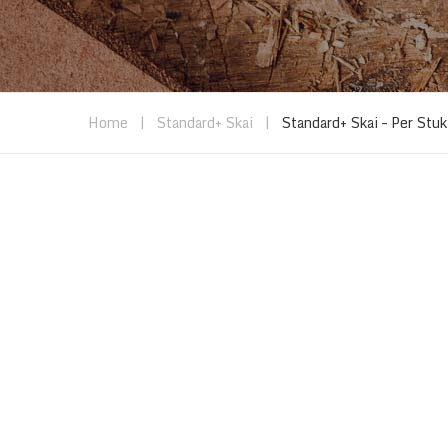
Home
|
Standard+ Skai
|
Standard+ Skai – Per St