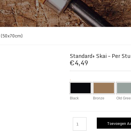
uk (50x70cm)
Standard+ Skai – Per St
€
4,49
:
Black
Bronze
Old Gree
Toevoegen A