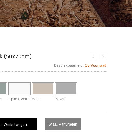
uk (50x70cm)
Beschikbaarheid:
Op Voorraad
n
Optical White
Sand
Silver
Staal Aanvragen
an Winkelwagen