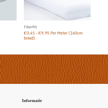
Fiberfill
e:
Prijsklasse:
€
3,45
-
€
9,95
Per Meter (160cm
€3,45
breed)
tot
€9,95
Informatie