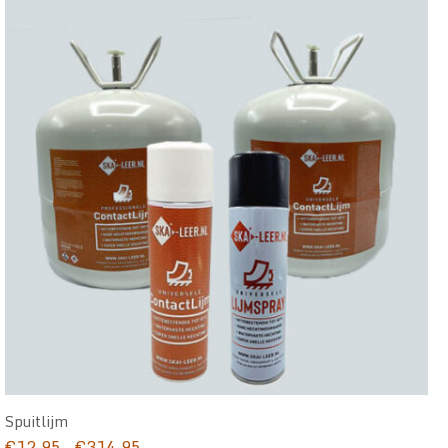
Spuitlijm
Prijsklasse:
€
12,95
-
€
314,95