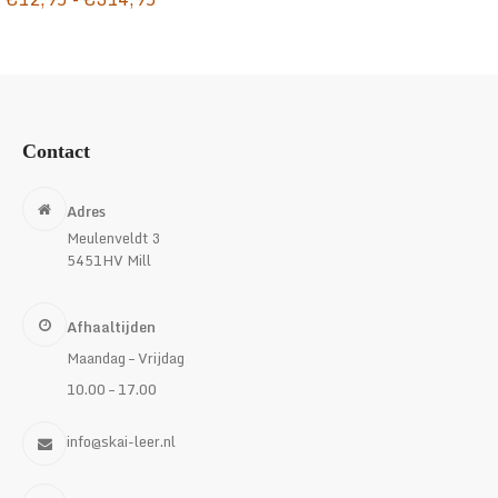
€12,95
tot
€314,95
Contact
Adres
Meulenveldt 3
5451HV Mill
Afhaaltijden
Maandag – Vrijdag
10.00 – 17.00
info@skai-leer.nl