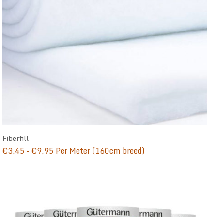
Fiberfill
Prijsklasse:
€
3,45
-
€
9,95
Per Meter (160cm breed)
€3,45
tot
€9,95