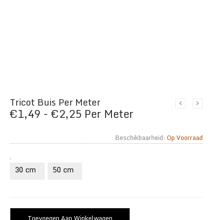
Tricot Buis Per Meter
Prijsklasse:
€
1,49
-
€
2,25
Per Meter
€1,49
Beschikbaarheid:
Op Voorraad
tot
€2,25
:
30 cm
50 cm
Toevoegen Aan Winkelwagen