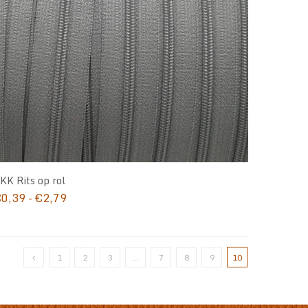
KK Rits op rol
Prijsklasse:
€
0,39
-
€
2,79
€0,39
tot
€2,79
1
2
3
…
7
8
9
10