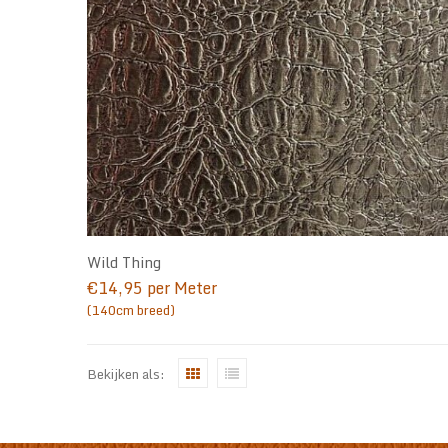
Wild Thing
€
14,95
per Meter
(140cm breed)
Bekijken als: