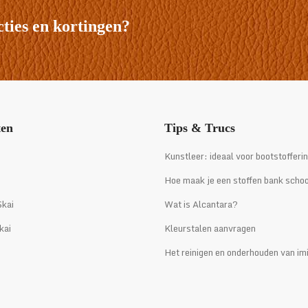
cties en kortingen?
ten
Tips & Trucs
i
Kunstleer: ideaal voor bootstofferi
Hoe maak je een stoffen bank scho
kai
Wat is Alcantara?
kai
Kleurstalen aanvragen
Het reinigen en onderhouden van imi