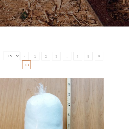
:
1
2
3
…
7
8
9
10