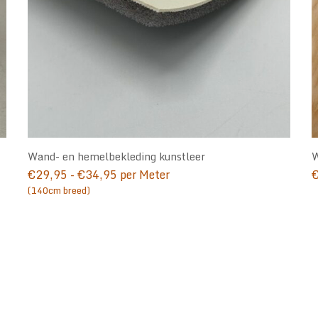
Wand- en hemelbekleding kunstleer
W
Prijsklasse:
€
29,95
-
€
34,95
per Meter
€29,95
(140cm breed)
tot
€34,95