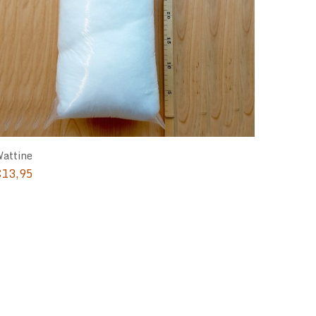
attine
€
13,95