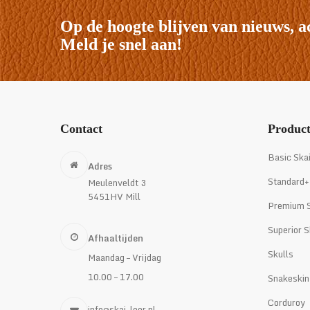
Op de hoogte blijven van nieuws, a
Meld je snel aan!
Contact
Produc
Basic Ska
Adres
Standard+
Meulenveldt 3
5451HV Mill
Premium S
Superior S
Afhaaltijden
Skulls
Maandag – Vrijdag
10.00 – 17.00
Snakeskin
Corduroy
info@skai-leer.nl