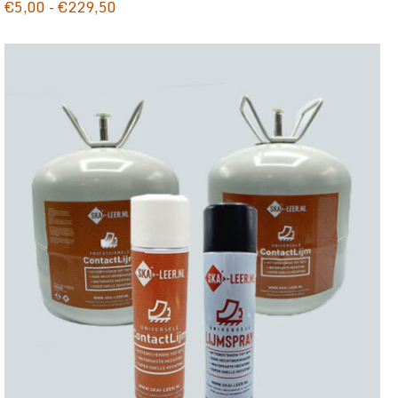
Prijsklasse:
€
5,00
-
€
229,50
€5,00
tot
€229,50