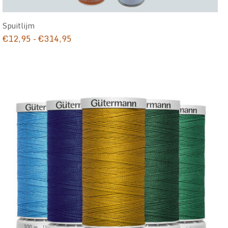
Spuitlijm
Prijsklasse:
€
12,95
-
€
314,95
€12,95
tot
€314,95