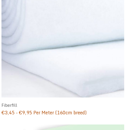
Fiberfill
Prijsklasse:
€
3,45
-
€
9,95
Per Meter (160cm breed)
€3,45
tot
€9,95