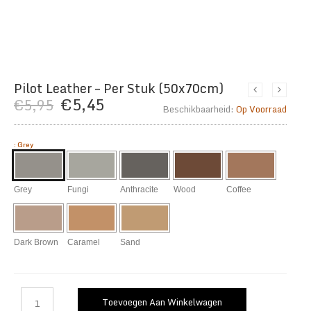
Pilot Leather – Per Stuk (50x70cm)
Oorspronkelijke
Huidige
€
5,45
€
5,95
Beschikbaarheid:
Op Voorraad
prijs
prijs
was:
is:
:
Grey
€5,95.
€5,45.
Grey
Fungi
Anthracite
Wood
Coffee
Dark Brown
Caramel
Sand
Toevoegen Aan Winkelwagen