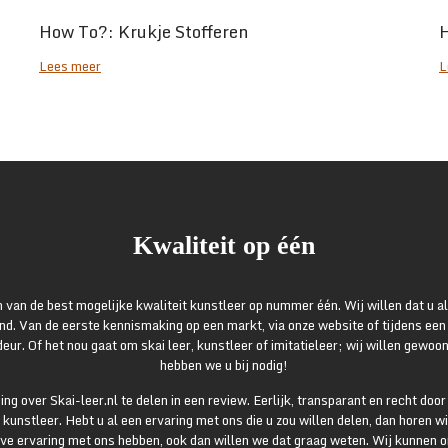
How To?: Krukje Stofferen
Lees meer
L
Kwaliteit op één
 van de best mogelijke kwaliteit kunstleer op nummer één. Wij willen dat u a
ind. Van de eerste kennismaking op een markt, via onze website of tijdens een
 deur. Of het nou gaat om skai leer, kunstleer of imitatieleer; wij willen gewoon
hebben we u bij nodig!
g over Skai-leer.nl te delen in een review. Eerlijk, transparant en recht door z
t kunstleer. Hebt u al een ervaring met ons die u zou willen delen, dan horen w
ve ervaring met ons hebben, ook dan willen we dat graag weten. Wij kunnen on