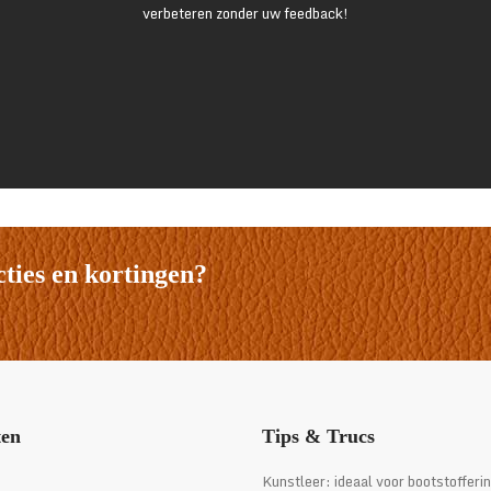
verbeteren zonder uw feedback!
cties en kortingen?
ten
Tips & Trucs
i
Kunstleer: ideaal voor bootstofferi