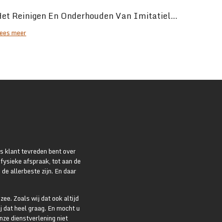
Het Reinigen En Onderhouden Van Imitatieleer
ees meer
ls klant tevreden bent over
 fysieke afspraak, tot aan de
 de allerbeste zijn. En daar
ee. Zoals wij dat ook altijd
ij dat heel graag. En mocht u
ze dienstverlening niet