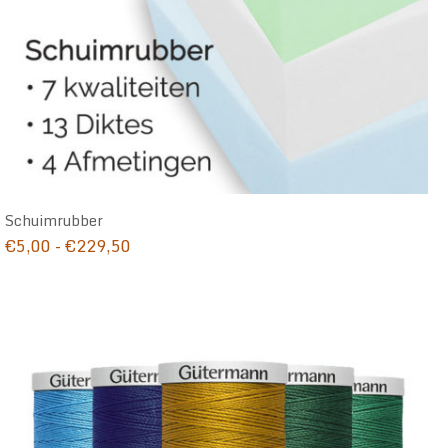
Schuimrubber
Prijsklasse:
€
5,00
-
€
229,50
€5,00
tot
€229,50