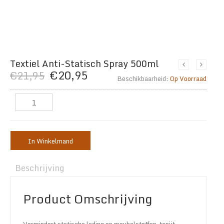
Textiel Anti-Statisch Spray 500ml
Oorspronkelijke
Huidige
€
20,95
€
21,95
Beschikbaarheid:
Op Voorraad
prijs
prijs
was:
is:
€21,95.
€20,95.
In Winkelmand
Beschrijving
Product Omschrijving