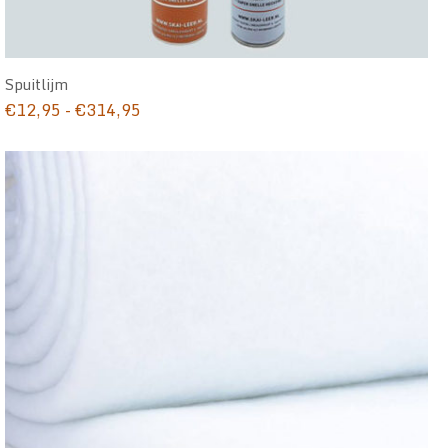
Spuitlijm
Prijsklasse:
€
12,95
-
€
314,95
€12,95
tot
€314,95