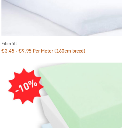
Fiberfill
Prijsklasse:
€
3,45
-
€
9,95
Per Meter (160cm breed)
€3,45
tot
€9,95