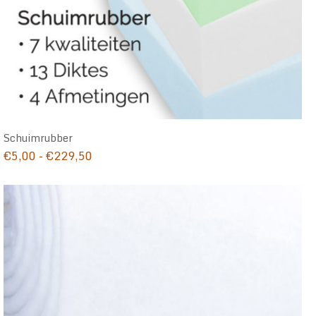
Schuimrubber
Prijsklasse:
€
5,00
-
€
229,50
€5,00
tot
€229,50