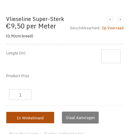
Vlieseline Super-Sterk
€
9,50
per Meter
Beschikbaarheid:
Op Voorraad
(0,90cm breed)
Lengte (m)
Product Prijs
Staal Aanvragen
In Winkelmand
Beschrijving
Extra informatie