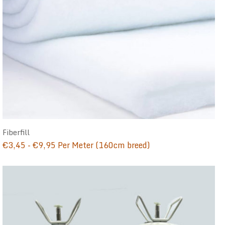
Fiberfill
Prijsklasse:
€
3,45
-
€
9,95
Per Meter (160cm breed)
€3,45
tot
€9,95