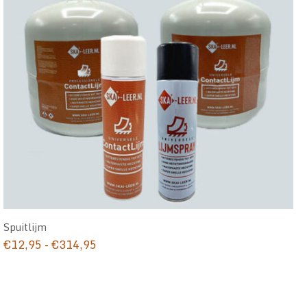
Spuitlijm
Prijsklasse:
€
12,95
-
€
314,95
€12,95
tot
€314,95