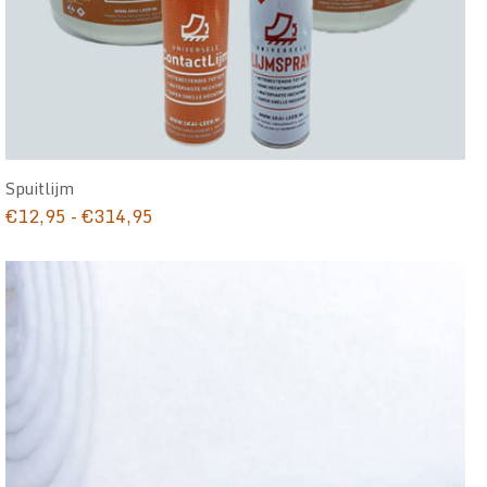
Spuitlijm
Prijsklasse:
€
12,95
-
€
314,95
€12,95
tot
€314,95