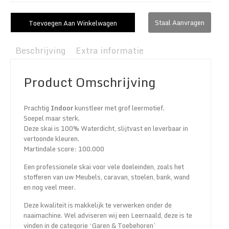
Staal Aanvragen
Toevoegen Aan Winkelwagen
Beschrijving
Extra informatie
Product Omschrijving
Prachtig
Indoor
kunstleer met grof leermotief.
Soepel maar sterk.
Deze skai is 100% Waterdicht, slijtvast en leverbaar in
vertoonde kleuren.
Martindale score: 100.000
Een professionele skai voor vele doeleinden, zoals het
stofferen van uw Meubels, caravan, stoelen, bank, wand
en nog veel meer.
Deze kwaliteit is makkelijk te verwerken onder de
naaimachine. Wel adviseren wij een Leernaald, deze is te
vinden in de categorie ‘Garen & Toebehoren’