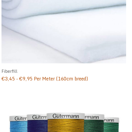
Fiberfill
Prijsklasse:
€
3,45
-
€
9,95
Per Meter (160cm breed)
€3,45
tot
€9,95