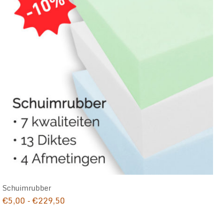
Schuimrubber
Prijsklasse:
€
5,00
-
€
229,50
€5,00
tot