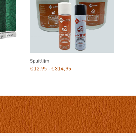
Spuitlijm
Prijsklasse:
€
12,95
-
€
314,95
€12,95
tot
€314,95