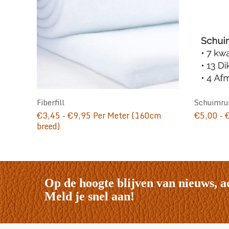
Fiberfill
Schuimru
Prijsklasse:
€
3,45
-
€
9,95
Per Meter (160cm
€
5,00
-
€3,45
breed)
tot
€9,95
Op de hoogte blijven van nieuws, a
Meld je snel aan!