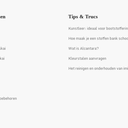
ten
Tips & Trucs
i
Kunstleer: ideaal voor bootstofferi
Hoe maak je een stoffen bank scho
kai
Wat is Alcantara?
kai
Kleurstalen aanvragen
Het reinigen en onderhouden van imi
oebehoren