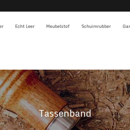
er
Echt Leer
Meubelstof
Schuimrubber
Gar
Tassenband