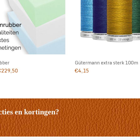
bber
Gütermann extra sterk 100m
Prijsklasse:
€
229,50
€
4,15
€5,00
tot
€229,50
cties en kortingen?