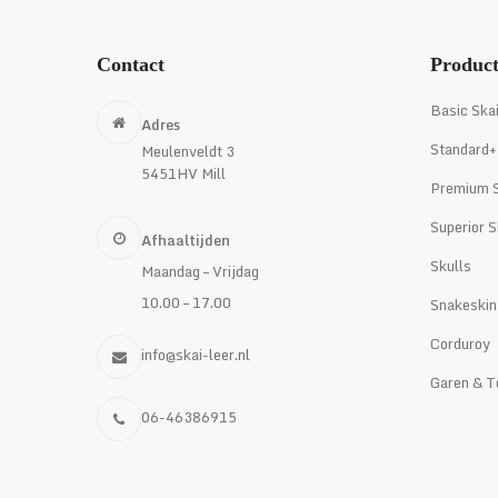
Contact
Produc
Basic Ska
Adres
Standard+
Meulenveldt 3
5451HV Mill
Premium S
Superior S
Afhaaltijden
Skulls
Maandag – Vrijdag
10.00 – 17.00
Snakeskin
Corduroy
info@skai-leer.nl
Garen & T
06-46386915