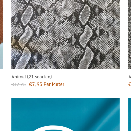
Animal (21 soorten)
A
Oorspronkelijke
Huidige
€
7,95
Per Meter
€
12,95
prijs
prijs
was:
is:
€12,95.
€7,95.