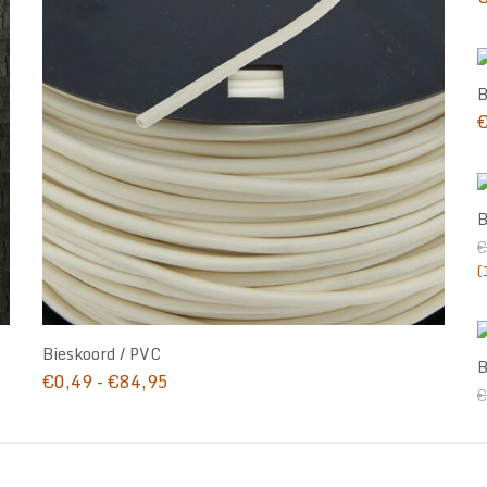
B
B
€
(
Bieskoord / PVC
B
Prijsklasse:
€
0,49
-
€
84,95
€
€0,49
tot
€84,95