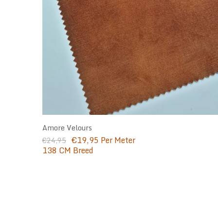
Amore Velours
Oorspronkelijke
Huidige
€
19,95
Per Meter
€
24,95
prijs
prijs
138 CM Breed
was:
is:
€24,95.
€19,95.