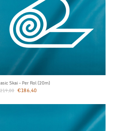
asic Skai – Per Rol (20m)
Oorspronkelijke
Huidige
€
186,40
219,00
prijs
prijs
was:
is:
€219,00.
€186,40.