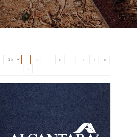
:
1
2
3
4
…
8
9
10