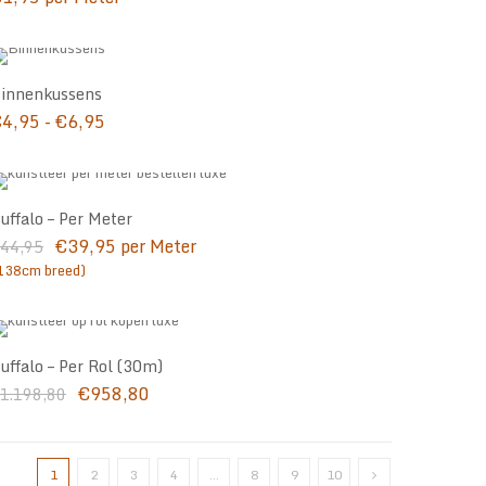
innenkussens
Prijsklasse:
€
4,95
-
€
6,95
€4,95
tot
€6,95
uffalo – Per Meter
Oorspronkelijke
Huidige
€
39,95
per Meter
44,95
prijs
prijs
138cm breed)
was:
is:
€44,95.
€39,95.
uffalo – Per Rol (30m)
Oorspronkelijke
Huidige
€
958,80
1.198,80
prijs
prijs
was:
is:
€1.198,80.
€958,80.
1
2
3
4
…
8
9
10