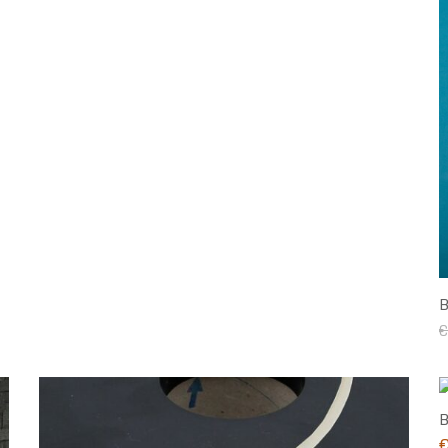
B
€
B