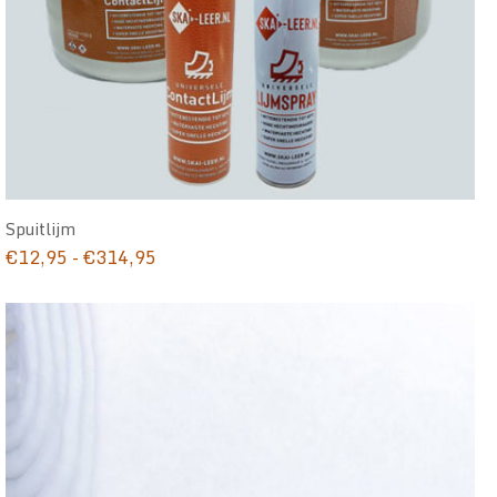
Spuitlijm
Prijsklasse:
€
12,95
-
€
314,95
€12,95
tot
€314,95