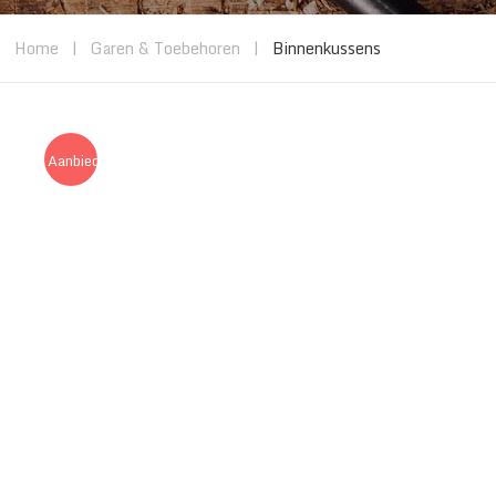
Home
|
Garen & Toebehoren
|
Binnenkussens
Aanbieding!