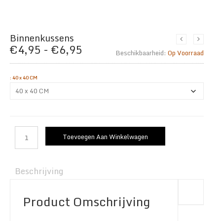
Binnenkussens
Prijsklasse:
€
4,95
-
€
6,95
Beschikbaarheid:
Op Voorraad
€4,95
tot
:
40 x 40 CM
€6,95
Toevoegen Aan Winkelwagen
Beschrijving
Product Omschrijving