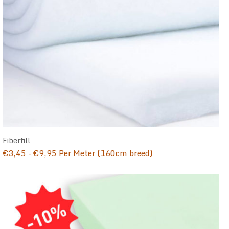
Fiberfill
Prijsklasse:
€
3,45
-
€
9,95
Per Meter (160cm breed)
€3,45
tot
€9,95