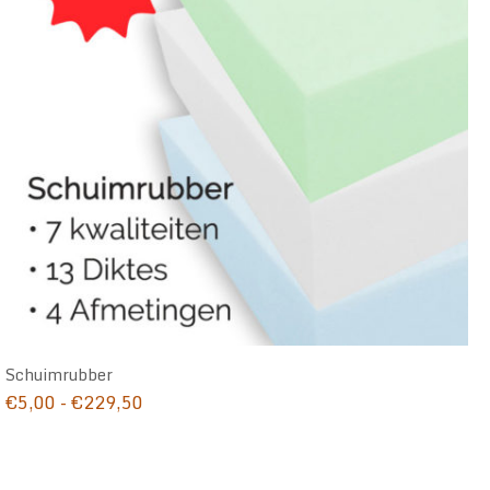
Schuimrubber
Prijsklasse:
€
5,00
-
€
229,50
€5,00
tot
€229,50