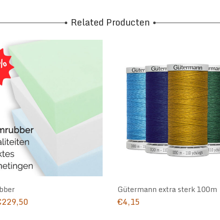
Related Producten
bber
Gütermann extra sterk 100m
Prijsklasse:
€
229,50
€
4,15
€5,00