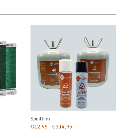
Spuitlijm
Prijsklasse:
€
12,95
-
€
314,95
€12,95