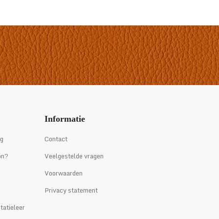
tot
€314,95
Informatie
ng
Contact
on?
Veelgestelde vragen
Voorwaarden
Privacy statement
tatieleer