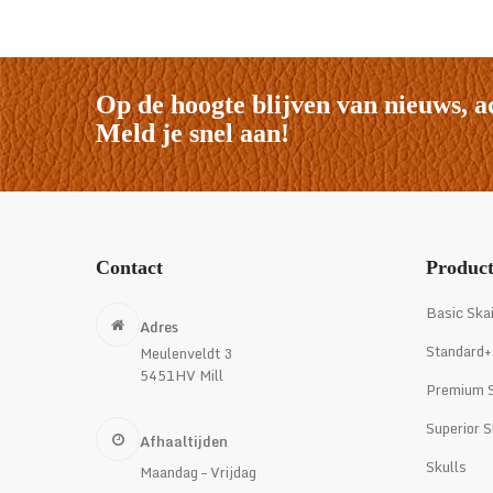
tot
€9,95
Op de hoogte blijven van nieuws, a
Meld je snel aan!
Contact
Produc
Basic Ska
Adres
Standard+
Meulenveldt 3
5451HV Mill
Premium S
Superior S
Afhaaltijden
Skulls
Maandag – Vrijdag