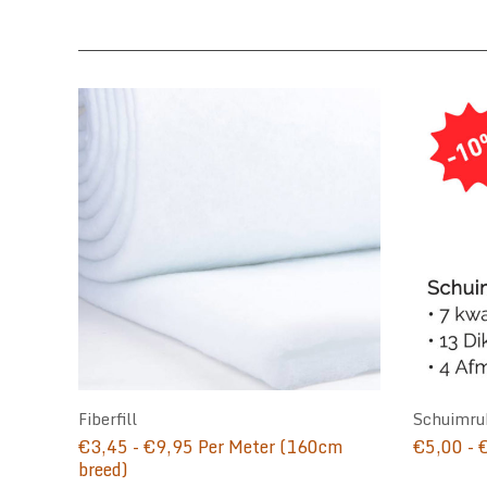
Fiberfill
Schuimru
Prijsklasse:
€
3,45
-
€
9,95
Per Meter (160cm
€
5,00
-
€3,45
breed)