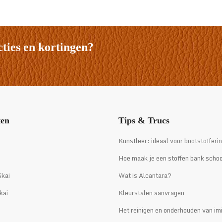
tot
€229,50
cties en kortingen?
ten
Tips & Trucs
i
Kunstleer: ideaal voor bootstofferi
Hoe maak je een stoffen bank scho
kai
Wat is Alcantara?
kai
Kleurstalen aanvragen
Het reinigen en onderhouden van imi