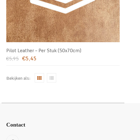
Pilot Leather – Per Stuk (50x70cm)
Oorspronkelijke
Huidige
€
5,45
€
5,95
prijs
prijs
was:
is:
€5,95.
€5,45.
Bekijken als:
Contact