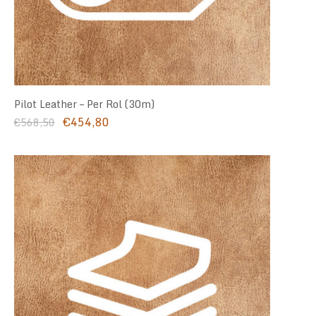
Pilot Leather – Per Rol (30m)
Oorspronkelijke
Huidige
€
454,80
€
568,50
prijs
prijs
was:
is:
€568,50.
€454,80.