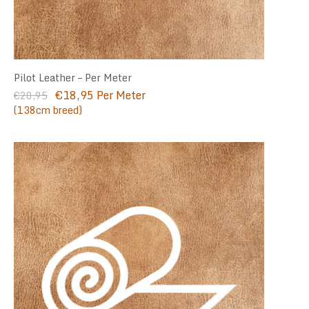
Pilot Leather – Per Meter
Oorspronkelijke
Huidige
€
18,95
Per Meter
€
20,95
prijs
prijs
(138cm breed)
was:
is:
€20,95.
€18,95.