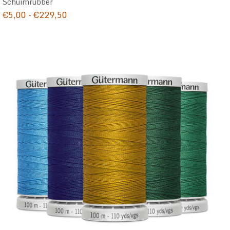
Schuimrubber
Prijsklasse:
€
5,00
-
€
229,50
€5,00
tot
€229,50