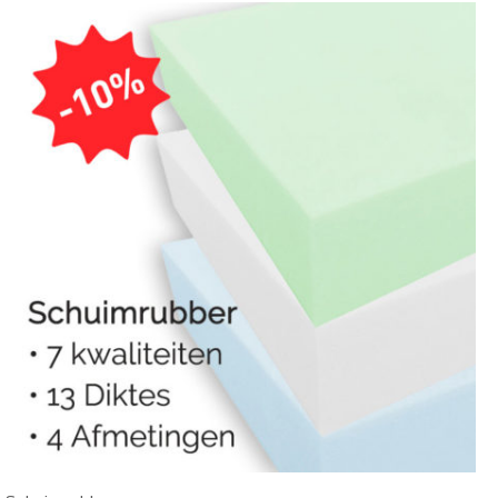
tot
€314,95