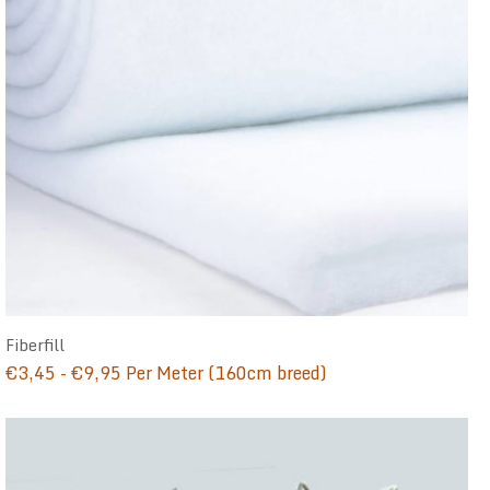
Fiberfill
Prijsklasse:
€
3,45
-
€
9,95
Per Meter (160cm breed)
€3,45
tot
€9,95