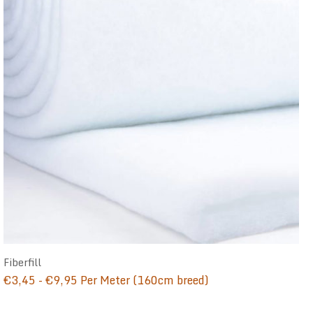
Fiberfill
Prijsklasse:
€
3,45
-
€
9,95
Per Meter (160cm breed)
€3,45
tot