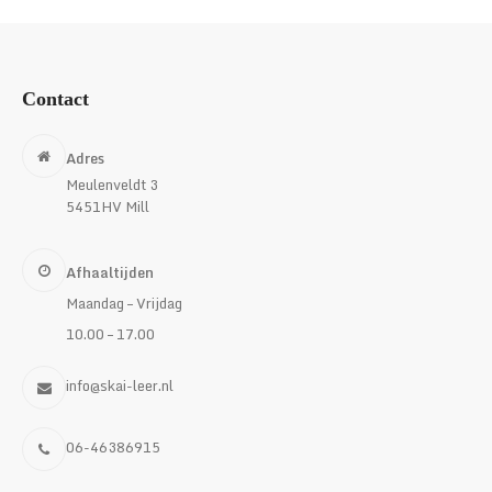
€9,95
Contact
Adres
Meulenveldt 3
5451HV Mill
Afhaaltijden
Maandag – Vrijdag
10.00 – 17.00
info@skai-leer.nl
06-46386915