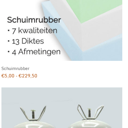
Schuimrubber
Prijsklasse:
€
5,00
-
€
229,50
€5,00
tot
€229,50