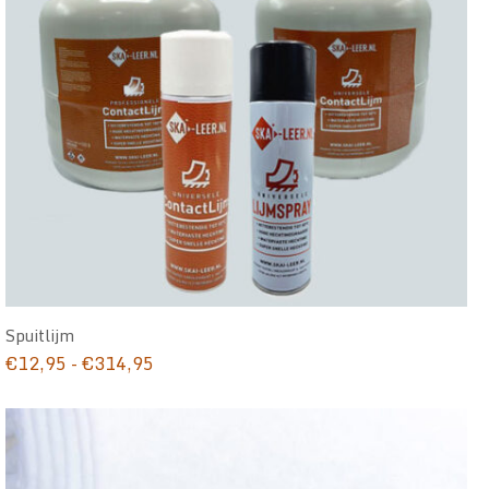
Spuitlijm
Prijsklasse:
€
12,95
-
€
314,95
€12,95
tot
€314,95