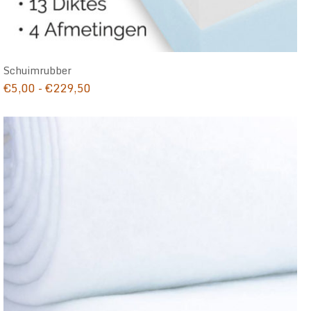
Schuimrubber
Prijsklasse:
€
5,00
-
€
229,50
€5,00
tot
€229,50