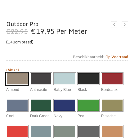
Outdoor Pro
Oorspronkelijke
Huidige
€
19,95
Per Meter
€
22,95
prijs
prijs
(140cm breed)
was:
is:
€22,95.
€19,95.
Beschikbaarheid:
Op Voorraad
:
Almond
Almond
Anthracite
Baby Blue
Black
Bordeaux
Cool
Dark Green
Navy
Pea
Pistache