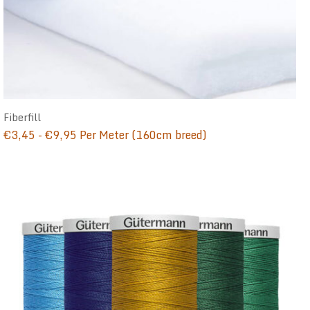
Fiberfill
Prijsklasse:
€
3,45
-
€
9,95
Per Meter (160cm breed)
€3,45
tot
€9,95