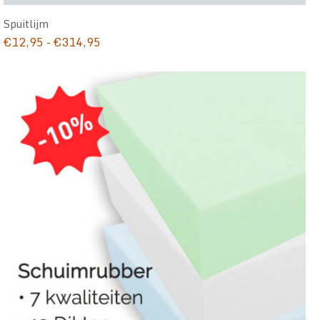
Spuitlijm
Prijsklasse:
€
12,95
-
€
314,95
€12,95
tot
€314,95