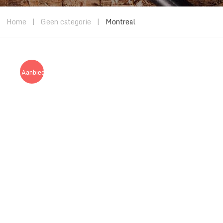
Home
|
Geen categorie
|
Montreal
Aanbieding!