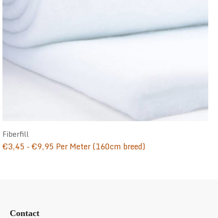
Fiberfill
Prijsklasse:
€
3,45
-
€
9,95
Per Meter (160cm breed)
€3,45
tot
€9,95
Contact