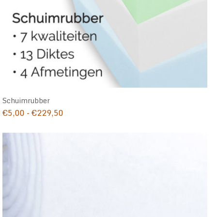
Schuimrubber
Prijsklasse:
€
5,00
-
€
229,50
€5,00
tot
€229,50