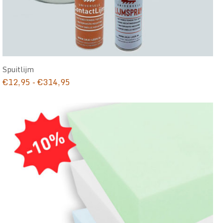
Spuitlijm
Prijsklasse:
€
12,95
-
€
314,95
€12,95
tot
€314,95