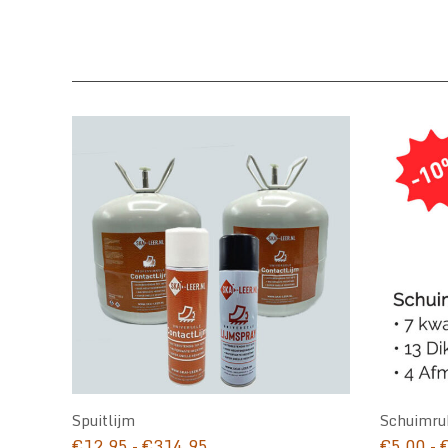
Spuitlijm
Schuimru
Prijsklasse:
€
12,95
-
€
314,95
€
5,00
-