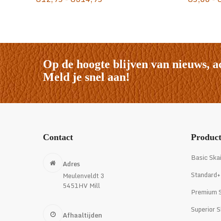
€12,95
tot
€314,95
Op de hoogte blijven van nieuws, a
Meld je snel aan!
Contact
Produc
Basic Ska
Adres
Standard+
Meulenveldt 3
5451HV Mill
Premium S
Superior S
Afhaaltijden