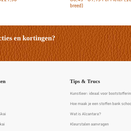
€5,00
€3,45
breed)
tot
tot
€229,50
€9,95
cties en kortingen?
ten
Tips & Trucs
i
Kunstleer: ideaal voor bootstofferi
Hoe maak je een stoffen bank scho
kai
Wat is Alcantara?
kai
Kleurstalen aanvragen