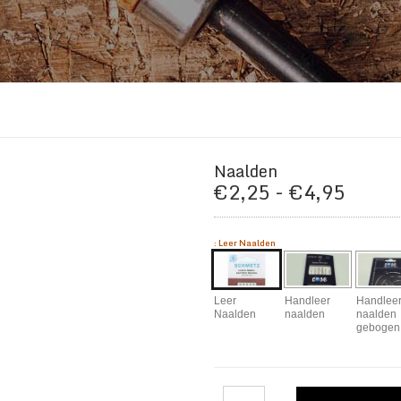
Naalden
Prijsk
€
2,25
-
€
4,95
€2,25
tot
:
Leer Naalden
€4,95
Leer
Handleer
Handlee
Naalden
naalden
naalden
gebogen