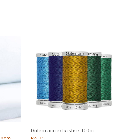
Gütermann extra sterk 100m
160cm
€
4,15