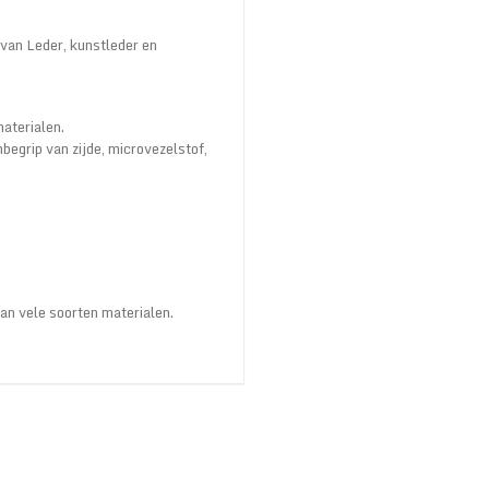
 van Leder, kunstleder en
materialen.
begrip van zijde, microvezelstof,
an vele soorten materialen.