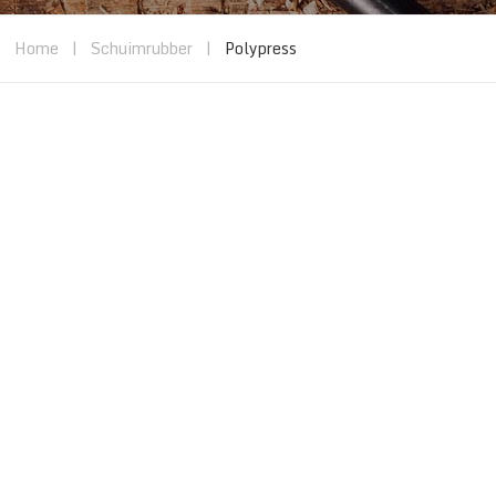
Home
|
Schuimrubber
|
Polypress