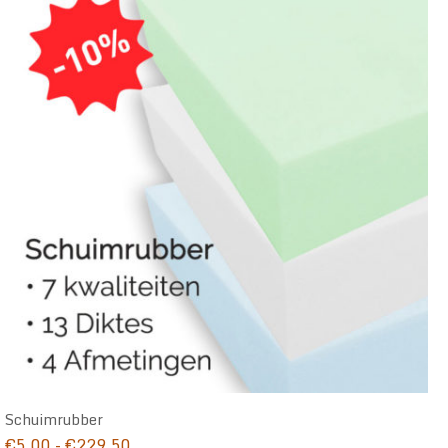
Schuimrubber
Prijsklasse:
€
5,00
-
€
229,50