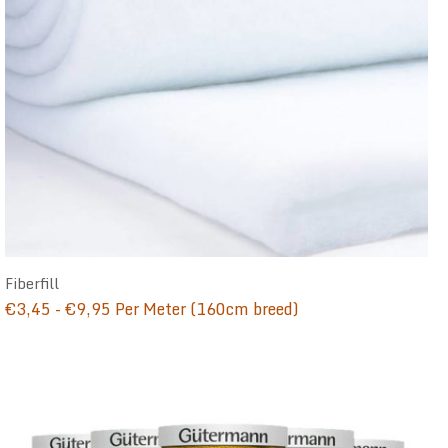
Fiberfill
Prijsklasse:
€
3,45
-
€
9,95
Per Meter (160cm breed)
€3,45
tot
€9,95