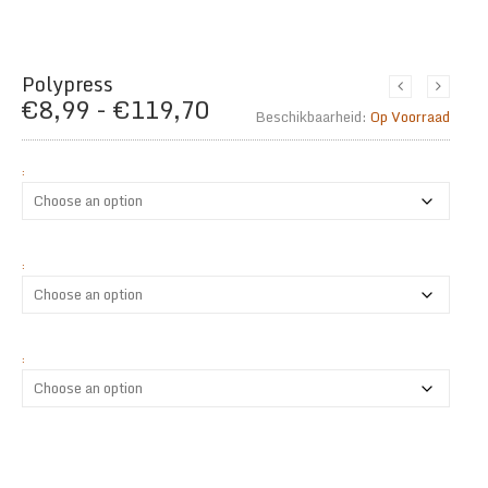
Polypress
Prijsklasse:
€
8,99
-
€
119,70
Beschikbaarheid:
Op Voorraad
€8,99
tot
:
€119,70
:
: